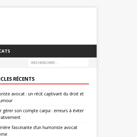
CATS
ICLES RÉCENTS
iste avocat : un récit captivant du droit et
humour
r gérer son compte carpa : erreurs à éviter
rativement
rrière fascinante d’un humoriste avocat
rne