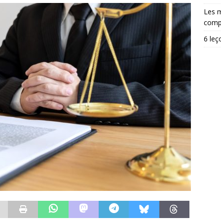
Les m
comp
6 leç