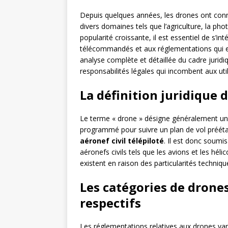
Depuis quelques années, les drones ont conn
divers domaines tels que l’agriculture, la pho
popularité croissante, il est essentiel de s’in
télécommandés et aux réglementations qui enc
analyse complète et détaillée du cadre juridiqu
responsabilités légales qui incombent aux util
La définition juridique 
Le terme « drone » désigne généralement un
programmé pour suivre un plan de vol préétab
aéronef civil télépiloté
. Il est donc soumi
aéronefs civils tels que les avions et les héli
existent en raison des particularités techniq
Les catégories de drones
respectifs
Les réglementations relatives aux drones varie