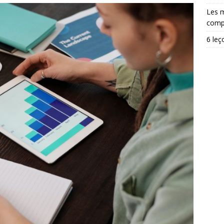
Les m
comp
6 leç