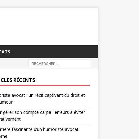
CATS
ICLES RÉCENTS
iste avocat : un récit captivant du droit et
humour
r gérer son compte carpa : erreurs à éviter
rativement
rrière fascinante d’un humoriste avocat
rne